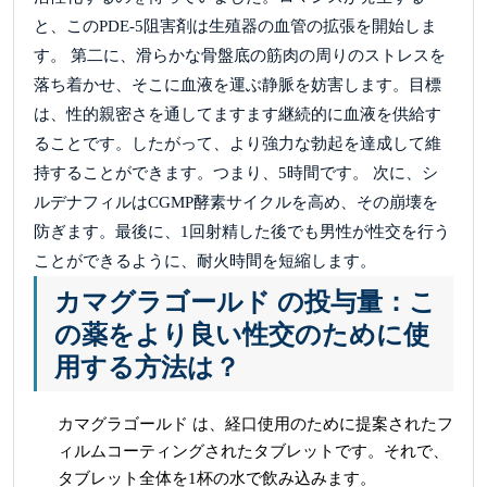
と、このPDE-5阻害剤は生殖器の血管の拡張を開始しま
す。 第二に、滑らかな骨盤底の筋肉の周りのストレスを
落ち着かせ、そこに血液を運ぶ静脈を妨害します。目標
は、性的親密さを通してますます継続的に血液を供給す
ることです。したがって、より強力な勃起を達成して維
持することができます。つまり、5時間です。 次に、シ
ルデナフィルはCGMP酵素サイクルを高め、その崩壊を
防ぎます。最後に、1回射精した後でも男性が性交を行う
ことができるように、耐火時間を短縮します。
カマグラゴールド の投与量：こ
の薬をより良い性交のために使
用する方法は？
カマグラゴールド は、経口使用のために提案されたフ
ィルムコーティングされたタブレットです。それで、
タブレット全体を1杯の水で飲み込みます。