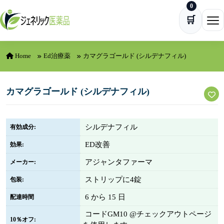
0
Skip to content
🛒
Ope
Home
Ed治療薬
カマグラゴールド (シルデナフィル)
カマグラゴールド (シルデナフィル)
シルデナフィル
有効成分:
ED改善
効果:
アジャンタファーマ
メーカー:
ストリップに4錠
包装:
6 から 15 日
配達時間
コードGM10 @チェックアウトページ
10％オフ: