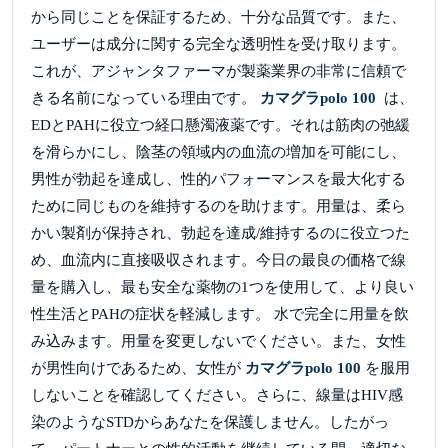
から同じことを保証するため、十分な品質です。また、
ユーザーは成分に関する完全な透明性を受け取ります。
これが、アジャンタファーマが製薬業界の非常に信頼で
きる名前になっている理由です。
カマグラpolo 100
は、
EDとPAHに役立つ経口懸濁液薬です。それは筋肉の弛緩
を滑らかにし、陰茎の領域内の血流の増加を可能にし、
男性が勃起を達成し、性的パフォーマンスを最大化する
ために同じものを維持するのを助けます。用量は、柔ら
かい製剤が保持され、勃起を達成/維持するのに役立つた
め、血流内に直接吸収されます。今日の最良の価格で線
量を購入し、最も安全な薬物の1つを使用して、より良い
性生活とPAHの症状を軽減します。 水で完全に用量を飲
み込みます。用量を変更しないでください。また、女性
が男性向けであるため、女性が
カマグラpolo 100
を服用
しないことを確認してください。さらに、線量はHIV感
染のようなSTDからあなたを保護しません。したがっ