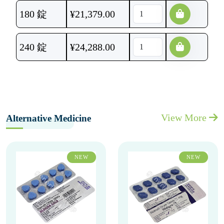
180 錠
¥
21,379.00
240 錠
¥
24,288.00
View More
Alternative Medicine
NEW
NEW