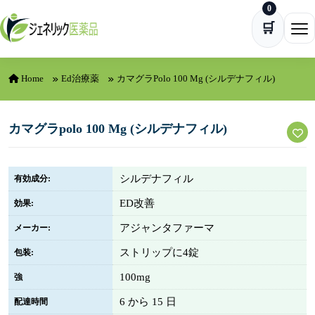
0
Skip to content
🛒
Ope
Home
Ed治療薬
カマグラpolo 100 Mg (シルデナフィル)
カマグラpolo 100 Mg (シルデナフィル)
シルデナフィル
有効成分:
ED改善
効果:
アジャンタファーマ
メーカー:
ストリップに4錠
包装:
100mg
強
6 から 15 日
配達時間