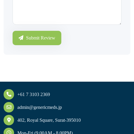
Submit Review
+61 7 3103 2369
admin@genericmeds.jp
402, Royal Square, Surat-395010
Mon-Fri (9.00AM - 8.00PM)