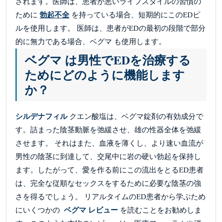
されます。医師は、患者が悪いライフスタイルの習慣の
ために
勃起不全
を持っている場合、短期的にこのEDピ
ルを使用します。 医師は、患者がEDの最初の段階で部分
的に無力である場合、ベグマ も使用します。
ベグマ は男性でEDを治療する
ためにどのように機能します
か？
シルデナフィル
クエン酸塩は、ベグマ錠剤の有効成分で
す。詰まった陰茎動脈を弛緩させ、雄の性器全体を弛緩
させます。 それはまた、血液を薄くし、より速い血流が
男性の陰茎に到達して、交尾中に岩の硬い勃起を保持し
ます。したがって、愛を作る前にこの流出をとるED患者
は、完全な従順なセックスをするために必要な陰茎の強
さを得るでしょう。 リアルタイムのED患者から学ぶため
にいくつかの
ベグマ レビュー
を読むことをお勧めしま