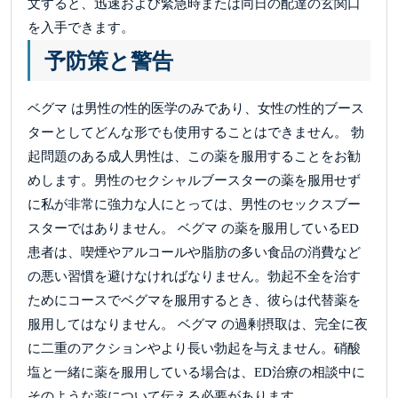
文すると、迅速および緊急時または同日の配達の玄関口
を入手できます。
予防策と警告
ベグマ は男性の性的医学のみであり、女性の性的ブース
ターとしてどんな形でも使用することはできません。 勃
起問題のある成人男性は、この薬を服用することをお勧
めします。男性のセクシャルブースターの薬を服用せず
に私が非常に強力な人にとっては、男性のセックスブー
スターではありません。 ベグマ の薬を服用しているED
患者は、喫煙やアルコールや脂肪の多い食品の消費など
の悪い習慣を避けなければなりません。勃起不全を治す
ためにコースでベグマを服用するとき、彼らは代替薬を
服用してはなりません。 ベグマ の過剰摂取は、完全に夜
に二重のアクションやより長い勃起を与えません。硝酸
塩と一緒に薬を服用している場合は、ED治療の相談中に
そのような薬について伝える必要があります。