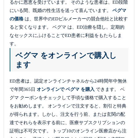
るかに恩恵を受けています。 そのような患者は、ED段階
にいる間、既婚の性生活を送って喜んでいます。
ベグマ
の価格
は、世界中のEDピルメーカーの競合他社と比較す
ると安くなります。 ベグマ は、ED治療を隠し、定期的
なセックスにふけることでED患者に利益をもたらしま
す。
ベグマ をオンラインで購入し
ます
ED患者は、認定オンラインチャネルから24時間年中無休
で年間365日
オンラインで ベグマ を購入
できます。 ベ
グマ クーポンをチェックして手頃な価格で購入すること
をお勧めします。 オンラインで注文すると、割引と特典
が得られます。しかし、注文を行う前、または玄関の配
達でそれらを表示する前に、医療サブスクリプションの
証明は不可欠です。 トップ10のオンライン医療店から注