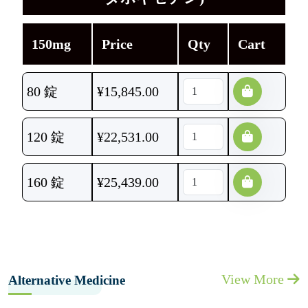
150mg
Price
Qty
Cart
80 錠
¥
15,845.00
120 錠
¥
22,531.00
160 錠
¥
25,439.00
View More
Alternative Medicine