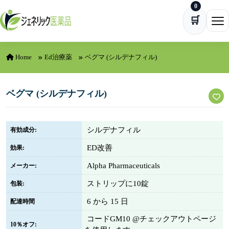
0
Skip to content
🛒
Ope
Home
Ed治療薬
ベグマ (シルデナフィル)
ベグマ (シルデナフィル)
シルデナフィル
有効成分:
ED改善
効果:
Alpha Pharmaceuticals
メーカー:
ストリップに10錠
包装:
6 から 15 日
配達時間
コードGM10 @チェックアウトページ
10％オフ: