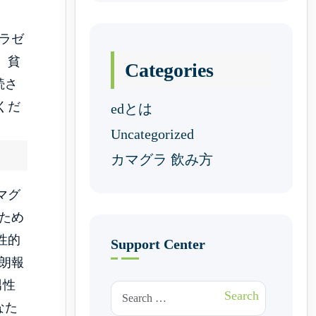
ラゼ
、貧
Categories
続さ
くだ
edとは
Uncategorized
カマグラ 飲み方
マグ
ため
性的
Support Center
朗報
男性
Search for:
Search
なた