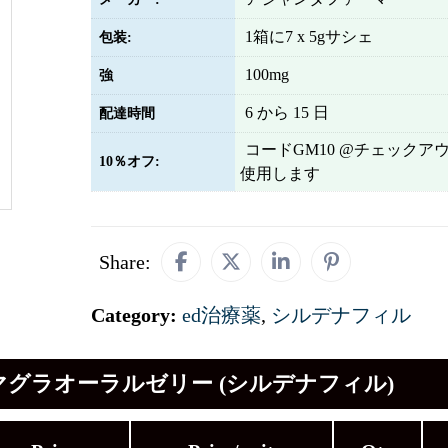
1箱に7 x 5gサシェ
包装:
100mg
強
6 から 15 日
配達時間
コードGM10 @チェックア
10％オフ:
使用します
Share:
Category:
ed治療薬
,
シルデナフィル
マグラオーラルゼリー (シルデナフィル)