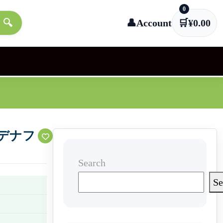
0
🔍
👤
Account
🛒
¥
0.00
デナフ
Search
Se