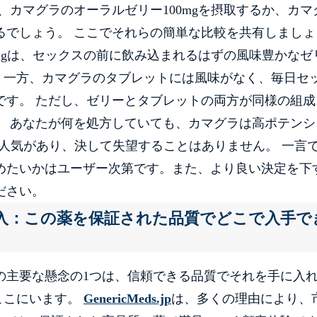
、カマグラのオーラルゼリー100mgを摂取するか、カマ
るでしょう。 ここでそれらの簡単な比較を共有しましょ
 mgは、セックスの前に飲み込まれるはずの風味豊かなゼ
。一方、カマグラのタブレットには風味がなく、毎日セ
です。 ただし、ゼリーとタブレットの両方が同様の組成
。 あなたが何を処方していても、カマグラは高ポテンシ
人気があり、決して失望することはありません。 一言
めたいかはユーザー次第です。また、より良い決定を下
ださい。
：この​​薬を保証された品質でどこで入手で
の主要な懸念の1つは、信頼できる品質でそれを手に入
にここにいます。
GenericMeds.jp
は、多くの理由により、