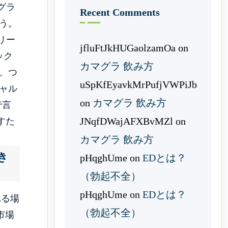
グラ
Recent Comments
う。
リー
jfluFtJkHUGaolzamOa
on
ック
カマグラ 飲み方
、つ
uSpKfEyavkMrPufjVWPiJb
ャル
on
カマグラ 飲み方
で言
JNqfDWajAFXBvMZl
on
すた
カマグラ 飲み方
き
pHqghUme
on
EDとは？
（勃起不全）
pHqghUme
on
EDとは？
れる場
（勃起不全）
市場