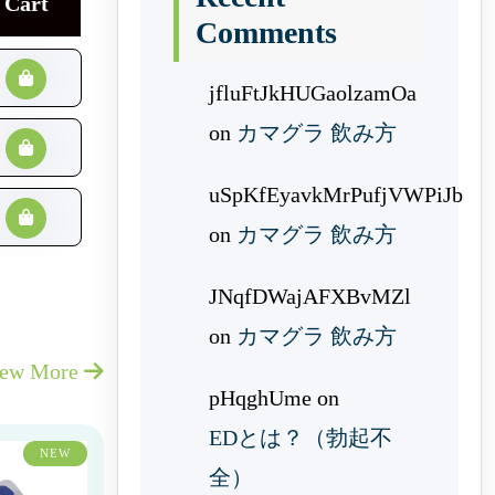
Cart
Comments
jfluFtJkHUGaolzamOa
on
カマグラ 飲み方
uSpKfEyavkMrPufjVWPiJb
on
カマグラ 飲み方
JNqfDWajAFXBvMZl
on
カマグラ 飲み方
iew More
pHqghUme
on
EDとは？（勃起不
NEW
全）