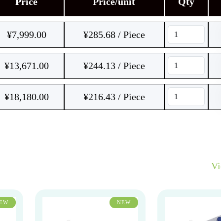
Price
Price/unit
Qty
¥
7,999.00
¥285.68 / Piece
¥
13,671.00
¥244.13 / Piece
¥
18,180.00
¥216.43 / Piece
V
EW
NEW