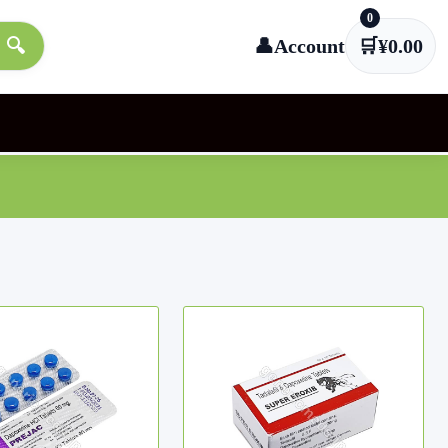
0
🔍
👤
Account
🛒
¥
0.00