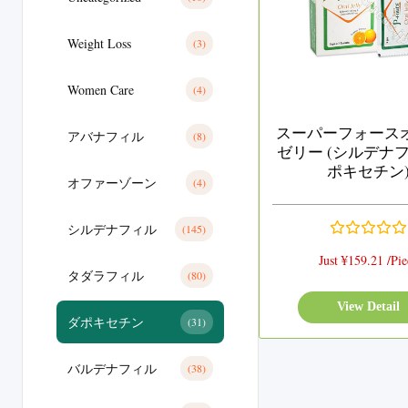
Weight Loss
(3)
Women Care
(4)
スーパーフォース
アバナフィル
(8)
ゼリー (シルデナフ
ポキセチン
オファーゾーン
(4)
シルデナフィル
(145)
Just ¥159.21 /Pie
タダラフィル
(80)
View Detail
ダポキセチン
(31)
バルデナフィル
(38)