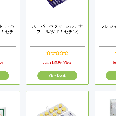
ラ (バ
スーパーベグマ (シルデナ
プレジ
ポキセチ
フィル/ダポキセチン)
ce
Just ¥158.99 /Piece
Ju
View Detail