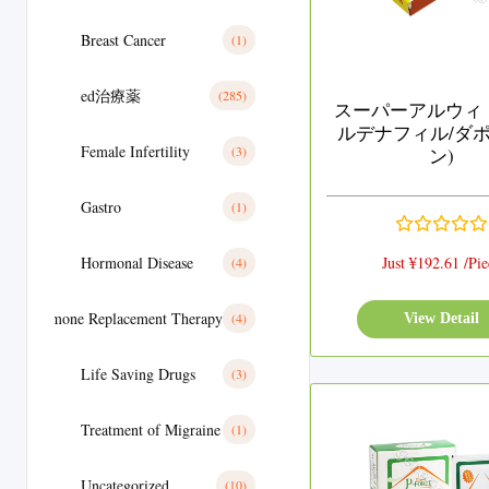
Breast Cancer
(1)
ed治療薬
(285)
スーパーアルウィト
ルデナフィル/ダ
Female Infertility
(3)
ン)
Gastro
(1)
Hormonal Disease
Just ¥192.61 /Pie
(4)
Hormone Replacement Therapy
(4)
View Detail
Life Saving Drugs
(3)
Treatment of Migraine
(1)
Uncategorized
(10)