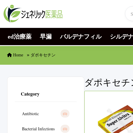
Skip to content
ed治療薬
早漏
バルデナフィル
シルデ
Home
ダポキセチン
ダポキセチ
Category
Antibiotic
(1)
Bacterial Infections
(1)