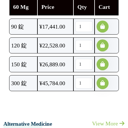
60 Mg
Price
Qty
Cart
90 錠
¥
17,441.00
120 錠
¥
22,528.00
150 錠
¥
26,889.00
300 錠
¥
45,784.00
View More
Alternative Medicine