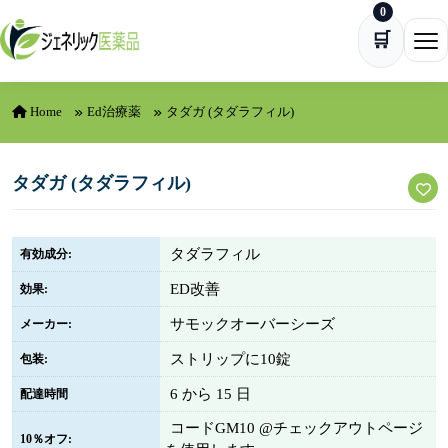
0
Skip to content
🛒
Ope
Home
Ed治療薬
タダガ (タダラフィル)
タダガ (タダラフィル)
タダラフィル
有効成分:
ED改善
効果:
サモックオーバーシーズ
メーカー:
ストリップに10錠
包装:
6 から 15 日
配達時間
コードGM10 @チェックアウトページ
10％オフ: