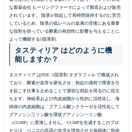
な製薬会社 ヒーリングファーマによって製造および販売
されています。 陰茎が勃起して長時間保持するのに苦労
しているため、陰茎の低レベルの血液の背後にある重要
な役割を担っている酵素の有効性に影響を与えることに
よって機能する5阻害剤.
タスティリア はどのように機
能しますか？
タスティリア はPDE -5阻害剤 タダラフィル で構成され
ており、酵素が血管を硬化させ、勃起の過程で障害を引
き起こす仕事を止めることで適切な勃起を得るのに役立
ちます。神経系および内皮細胞から性的に活性化し、海
綿体の内皮細胞は、グアニル酸シクラーゼを活性化して
グアノシン三リン酸を環状グアノシン一リン酸
（CGMP）に変換しません。 CGMPを生成するこのプロ
セスは、ペニスの容器の血流を増加させる海綿体に筋肉