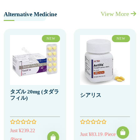
View More
Alternative Medicine
NEW
NEW
タズル 20mg (タダラ
シアリス
フィル)
Just ¥239.22
Just ¥83.19 /Piece
/Piece