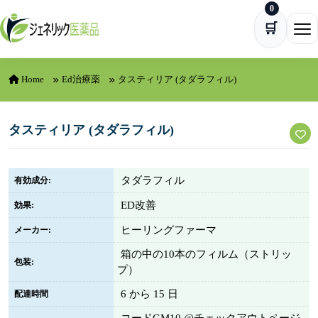
0
Skip to content
🛒
Ope
Home
Ed治療薬
タスティリア (タダラフィル)
タスティリア (タダラフィル)
タダラフィル
有効成分:
ED改善
効果:
ヒーリングファーマ
メーカー:
箱の中の10本のフィルム（ストリッ
包装:
プ）
6 から 15 日
配達時間