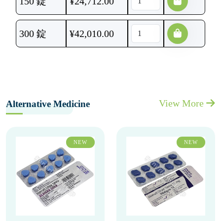
150 錠
¥
24,712.00
300 錠
¥
42,010.00
View More
Alternative Medicine
NEW
NEW