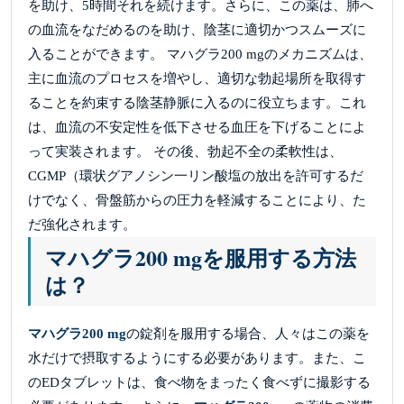
を助け、5時間それを続けます。さらに、この薬は、肺へ
の血流をなだめるのを助け、陰茎に適切かつスムーズに
入ることができます。 マハグラ200 mgのメカニズムは、
主に血流のプロセスを増やし、適切な勃起場所を取得す
ることを約束する陰茎静脈に入るのに役立ちます。これ
は、血流の不安定性を低下させる血圧を下げることによ
って実装されます。 その後、勃起不全の柔軟性は、
CGMP（環状グアノシン一リン酸塩の放出を許可するだ
けでなく、骨盤筋からの圧力を軽減することにより、た
だ強化されます。
マハグラ200 mgを服用する方法
は？
マハグラ200 mg
の錠剤を服用する場合、人々はこの薬を
水だけで摂取するようにする必要があります。また、こ
のEDタブレットは、食べ物をまったく食べずに撮影する