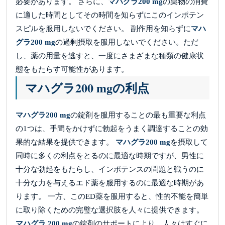
必要があります。 さらに、
マハグラ200 mg
の薬物の消費
に適した時間としてその時間を知らずにこのインポテン
スピルを服用しないでください。 副作用を知らずに
マハ
グラ200 mg
の過剰摂取を服用しないでください。ただ
し、薬の用量を逃すと、一度にさまざまな種類の健康状
態をもたらす可能性があります。
マハグラ200 mgの利点
マハグラ200 mg
の錠剤を服用することの最も重要な利点
の1つは、手間をかけずに勃起をうまく調達することの効
果的な結果を提供できます。
マハグラ200 mg
を摂取して
同時に多くの利点をとるのに最適な時期ですが、男性に
十分な勃起をもたらし、インポテンスの問題と戦うのに
十分な力を与えるエド薬を服用するのに最適な時期があ
ります。 一方、このED薬を服用すると、性的不能を簡単
に取り除くための完璧な選択肢を人々に提供できます。
マハグラ 200 mg
の錠剤のサポートにより、人々はすぐに