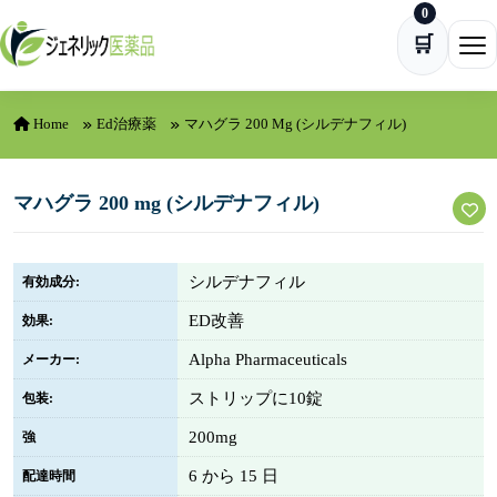
0
Skip to content
🛒
Ope
Home
Ed治療薬
マハグラ 200 Mg (シルデナフィル)
マハグラ 200 mg (シルデナフィル)
シルデナフィル
有効成分:
ED改善
効果:
Alpha Pharmaceuticals
メーカー:
ストリップに10錠
包装:
200mg
強
6 から 15 日
配達時間