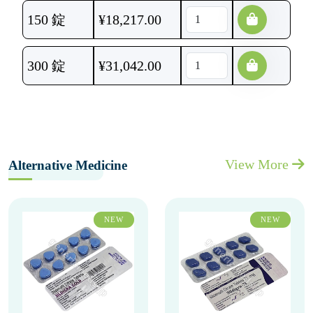
150 錠
¥
18,217.00
300 錠
¥
31,042.00
View More
Alternative Medicine
NEW
NEW