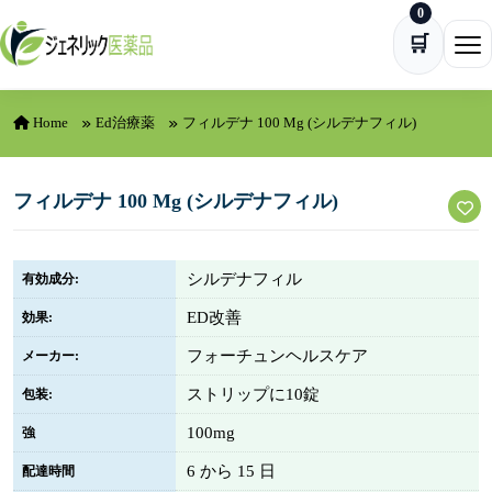
0
Skip to content
🛒
Ope
Home
Ed治療薬
フィルデナ 100 Mg (シルデナフィル)
フィルデナ 100 Mg (シルデナフィル)
シルデナフィル
有効成分:
ED改善
効果:
フォーチュンヘルスケア
メーカー:
ストリップに10錠
包装:
100mg
強
6 から 15 日
配達時間