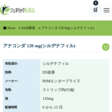
0
Skip to content
🛒
Ope
Home
Ed治療薬
アナコンダ 120 Mg(シルデナフィル)
アナコンダ 120 mg(シルデナフィル)
シルデナフィル
有効成分:
ED改善
効果:
RSMエンタープライズ
メーカー:
ストリップ内の5錠
包装:
120mg
強
6 から 15 日
配達時間