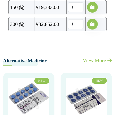
150 錠
¥
19,333.00
300 錠
¥
32,852.00
View More
Alternative Medicine
NEW
NEW