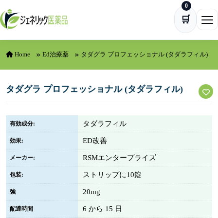
0
Skip to content
🛒
Ope
Home
Ed治療薬
タダグラ プロフェッショナル (タダラフィル)
タダグラ プロフェッショナル (タダラフィル)
タダラフィル
有効成分:
ED改善
効果:
RSMエンタープライズ
メーカー:
ストリップに10錠
包装:
20mg
強
6 から 15 日
配達時間