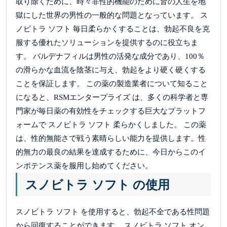
取り除くために、時々非性的機能のために皆の人生を地
獄にした世界の男性の一般的な問題となっています。 ス
ノビトラ ソフト 毎日柔らかくすることは、勃起不良を克
服する優れたソリューションを提供するのに役立ちま
す。 バルデナフィルは男性の活発な成分であり、100％
の滑らかな血流を陰茎に与え、勃起をより硬く硬くする
ことを保証します。 この薬の製造業者について知ること
になると、RSMエンタープライズ は、多くの科学者と専
門家が毎日薬の有効性をチェックする巨大なプラットフ
ォームで スノビトラ ソフト 柔らかくしました。 この薬
は、性的無能さで戦う素晴らしい能力を提供します。性
的無力の最良の結果を達成するために、今日からこのイ
ンポテンス薬を服用し始めてください。
スノビトラ ソフト の使用
スノビトラ ソフト を使用すると、勃起不全である性問題
から回復することができます。 スノビトラ ソフト オン