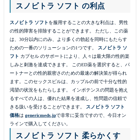
スノビトラ ソフト の利点
スノビトラ ソフト
を服用することの大きな利点は、男性
の性的障害を排除することができます。 ただし、この薬
は、30分以内にのみ、より多くの勃起を同時にもたらす
ための一番のソリューションの1つです。
スノビトラ ソ
フト
カプセル のサポートにより、人々は最大限の性的楽
しみと刺激を達成できます。 このED薬を選択すると、パ
ートナーとの性的親密さのための最速の解決策が得られ
ます。このセックスピルは、カップルの前で十分な性的
渇望の状況をもたらします。 インポテンスの問題を抱え
るすべての人は、優れた結果を達成し、性問題の信頼で
きる扱いを受けることができます。
スノビトラ ソフト
価格
は
genericmeds.jp
で非常に妥当ですので、今日オン
ラインで購入してください。
スノビトラ ソフト 柔らかくす