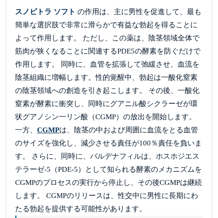
スノビトラ ソフト
の作用は、主に男性を促進して、最も
簡単な選択肢で非常に滑らかで有益な勃起を得ることに
よって作用します。 ただし、この薬は、陰茎領域全体で
筋肉が狭くなることに関連するPDE5の酵素を防ぐだけで
作用します。 同時に、血管を拡張して弛緩させ、血流を
陰茎組織に増幅します。性的覚醒中、勃起は一酸化窒素
の陰茎領域への創造を引き起こします。 その後、一酸化
窒素が酵素に衝突し、同時にグアニル酸シクラーゼが環
状グアノシン一リン酸（CGMP）の放出を開始します。
一方、
CGMP
は、陰茎の中および周囲に血流をとる血管
のサイズを強化し、減少させる責任が100％責任を負いま
す。 さらに、同時に、バルデナフィルは、ホスホジエス
テラーゼ-5（PDE-5）として知られる酵素のメカニズムを
CGMPのプロセスの実行から停止し、その後CGMPは継続
します。 CGMPのリリースは、性交中に男性に長期にわ
たる勃起を提供する可能性があります。