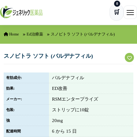
0
Skip to content
🛒
Ope
Home
Ed治療薬
スノビトラ ソフト (バルデナフィル)
スノビトラ ソフト (バルデナフィル)
バルデナフィル
有効成分:
ED改善
効果:
RSMエンタープライズ
メーカー:
ストリップに10錠
包装:
20mg
強
6 から 15 日
配達時間