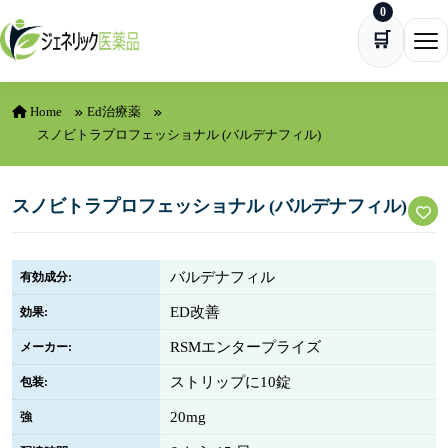
0
Skip to content
🛒
Ope
Home
Ed治療薬
スノビトラプロフェッショナル (バルデナフィル)
スノビトラプロフェッショナル (バルデナフィル)
バルデナフィル
有効成分:
ED改善
効果:
RSMエンタープライズ
メーカー:
ストリップに10錠
包装:
20mg
強