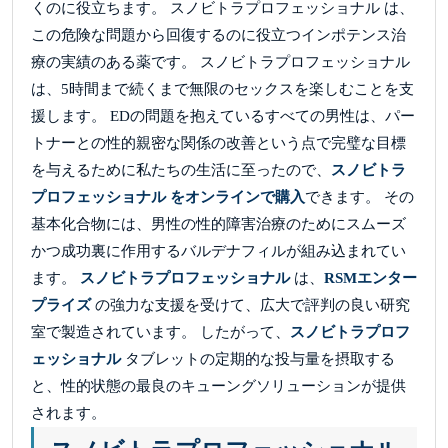
くのに役立ちます。 スノビトラプロフェッショナル は、
この危険な問題から回復するのに役立つインポテンス治
療の実績のある薬です。 スノビトラプロフェッショナル
は、5時間まで続くまで無限のセックスを楽しむことを支
援します。 EDの問題を抱えているすべての男性は、パー
トナーとの性的親密な関係の改善という点で完璧な目標
を与えるために私たちの生活に至ったので、
スノビトラ
プロフェッショナル をオンラインで購入
できます。 その
基本化合物には、男性の性的障害治療のためにスムーズ
かつ成功裏に作用するバルデナフィルが組み込まれてい
ます。
スノビトラプロフェッショナル
は、
RSMエンター
プライズ
の強力な支援を受けて、広大で評判の良い研究
室で製造されています。 したがって、
スノビトラプロフ
ェッショナル
タブレットの定期的な投与量を摂取する
と、性的状態の最良のキューングソリューションが提供
されます。