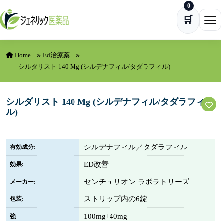
0
Skip to content
🛒
Ope
Home
Ed治療薬
シルダリスト 140 Mg (シルデナフィル/タダラフィル)
シルダリスト 140 Mg (シルデナフィル/タダラフィ
ル)
シルデナフィル／タダラフィル
有効成分:
ED改善
効果:
センチュリオン ラボラトリーズ
メーカー:
ストリップ内の6錠
包装:
100mg+40mg
強