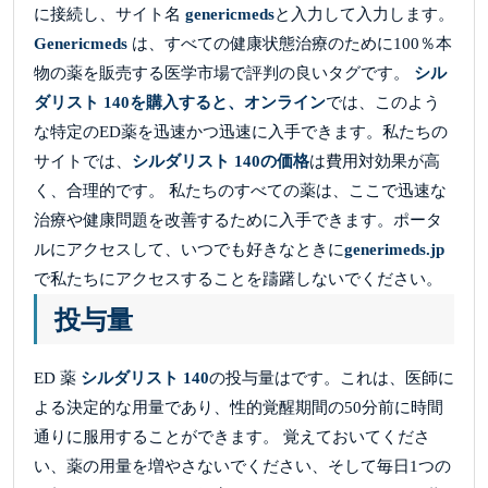
に接続し、サイト名
genericmeds
と入力して入力します。
Genericmeds
は、すべての健康状態治療のために100％本
物の薬を販売する医学市場で評判の良いタグです。
シル
ダリスト 140を購入すると、オンライン
では、このよう
な特定のED薬を迅速かつ迅速に入手できます。私たちの
サイトでは、
シルダリスト 140の価格
は費用対効果が高
く、合理的です。 私たちのすべての薬は、ここで迅速な
治療や健康問題を改善するために入手できます。ポータ
ルにアクセスして、いつでも好きなときに
generimeds.jp
で私たちにアクセスすることを躊躇しないでください。
投与量
ED 薬
シルダリスト 140
の投与量はです。これは、医師に
よる決定的な用量であり、性的覚醒期間の50分前に時間
通りに服用することができます。 覚えておいてくださ
い、薬の用量を増やさないでください、そして毎日1つの