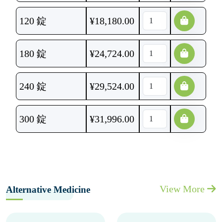
120 錠
¥
18,180.00
180 錠
¥
24,724.00
240 錠
¥
29,524.00
300 錠
¥
31,996.00
View More
Alternative Medicine