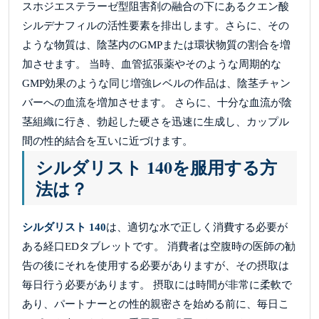
スホジエステラーゼ型阻害剤の融合の下にあるクエン酸
シルデナフィルの活性要素を排出します。さらに、その
ような物質は、陰茎内のGMPまたは環状物質の割合を増
加させます。 当時、血管拡張薬やそのような周期的な
GMP効果のような同じ増強レベルの作品は、陰茎チャン
バーへの血流を増加させます。 さらに、十分な血流が陰
茎組織に行き、勃起した硬さを迅速に生成し、カップル
間の性的結合を互いに近づけます。
シルダリスト 140を服用する方
法は？
シルダリスト 140
は、適切な水で正しく消費する必要が
ある経口EDタブレットです。 消費者は空腹時の医師の勧
告の後にそれを使用する必要がありますが、その摂取は
毎日行う必要があります。 摂取には時間が非常に柔軟で
あり、パートナーとの性的親密さを始める前に、毎日こ