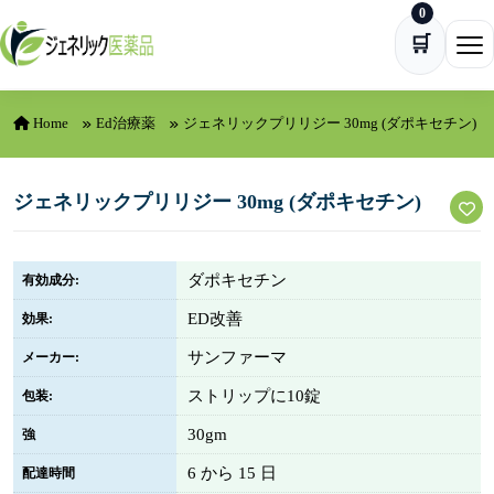
0
Skip to content
🛒
Ope
Home
Ed治療薬
ジェネリックプリリジー 30mg (ダポキセチン)
ジェネリックプリリジー 30mg (ダポキセチン)
ダポキセチン
有効成分:
ED改善
効果:
サンファーマ
メーカー:
ストリップに10錠
包装:
30gm
強
6 から 15 日
配達時間