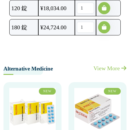
120 錠
¥
18,034.00
180 錠
¥
24,724.00
View More
Alternative Medicine
NEW
NEW