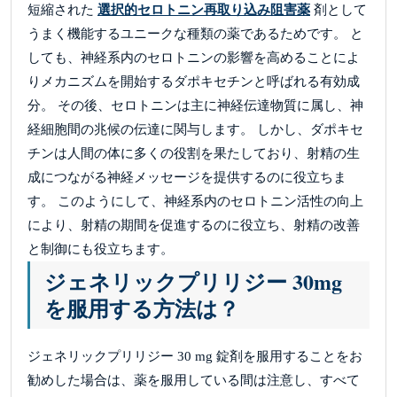
短縮された
選択的セロトニン再取り込み阻害薬
剤として
うまく機能するユニークな種類の薬であるためです。 と
しても、神経系内のセロトニンの影響を高めることによ
りメカニズムを開始するダポキセチンと呼ばれる有効成
分。 その後、セロトニンは主に神経伝達物質に属し、神
経細胞間の兆候の伝達に関与します。 しかし、ダポキセ
チンは人間の体に多くの役割を果たしており、射精の生
成につながる神経メッセージを提供するのに役立ちま
す。 このようにして、神経系内のセロトニン活性の向上
により、射精の期間を促進するのに役立ち、射精の改善
と制御にも役立ちます。
ジェネリックプリリジー 30mg
を服用する方法は？
ジェネリックプリリジー 30 mg 錠剤を服用することをお
勧めした場合は、薬を服用している間は注意し、すべて