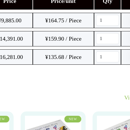
Price
Price/unit
Qty
¥
9,885.00
¥164.75 / Piece
14,391.00
¥159.90 / Piece
16,281.00
¥135.68 / Piece
V
EW
NEW