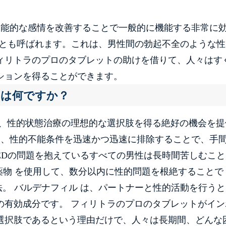
官能的な感情を改善することで一般的に機能する非常に
薬とも呼ばれます。これは、男性間の勃起不全のような性
ィリトラのプロのタブレットの助けを借りて、人々はす
ションを得ることができます。
とは何ですか？
は、性的状態治療の理想的な選択肢を得る絶好の機会を提
は、性的不能条件を迅速かつ迅速に排除することで、手
EDの問題を抱えているすべての男性は長時間苦しむこと
 薬物 を使用して、数分以内に性的問題を根絶することで
。 バルデナフィル は、パートナーと性的活動を行う
の有効成分です。 フィリトラのプロのタブレットがイン
選択肢であるという理由だけで、人々は長期間、どんな