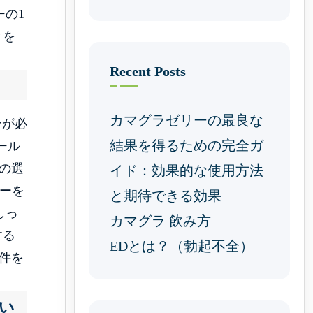
ーの1
とを
Recent Posts
カマグラゼリーの最良な
ンが必
結果を得るための完全ガ
ール
の選
イド：効果的な使用方法
ーを
と期待できる効果
しっ
カマグラ 飲み方
する
EDとは？（勃起不全）
件を
い