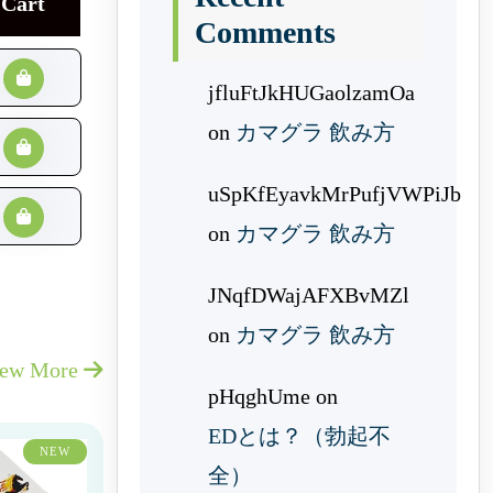
Cart
Comments
jfluFtJkHUGaolzamOa
on
カマグラ 飲み方
uSpKfEyavkMrPufjVWPiJb
on
カマグラ 飲み方
JNqfDWajAFXBvMZl
on
カマグラ 飲み方
iew More
pHqghUme
on
EDとは？（勃起不
NEW
全）