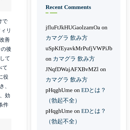
Recent Comments
けで
jfluFtJkHUGaolzamOa
on
フィリ
カマグラ 飲み方
改善
uSpKfEyavkMrPufjVWPiJb
その後
on
カマグラ 飲み方
して
べて
JNqfDWajAFXBvMZl
on
に役
カマグラ 飲み方
き、
pHqghUme
on
EDとは？
、効
（勃起不全）
条件
pHqghUme
on
EDとは？
（勃起不全）