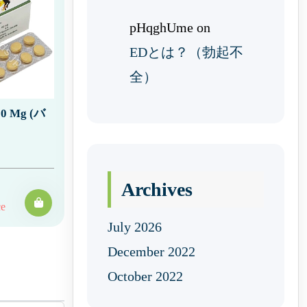
pHqghUme
on
EDとは？（勃起不
全）
 Mg (バ
Archives
ce
July 2026
December 2022
October 2022