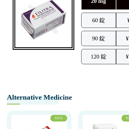
20 mg
60 錠
90 錠
¥
120 錠
¥
Alternative Medicine
NEW
N